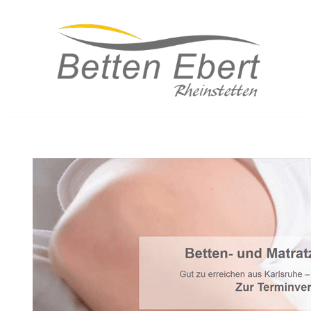
Zum
Inhalt
springen