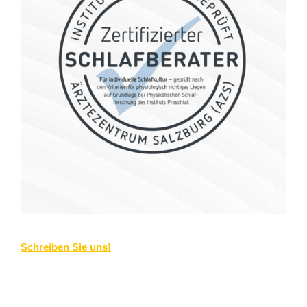
Schreiben Sie uns!