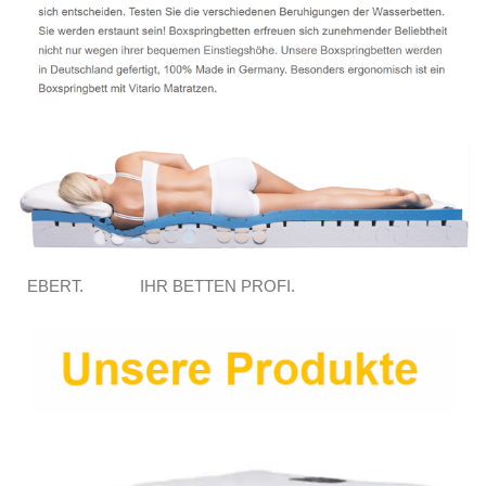
EBERT.
IHR BETTEN PROFI.