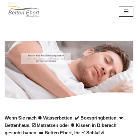
Zum
Inhalt
springen
Wenn Sie nach ✺ Wasserbetten, ✔️ Boxspringbetten, ★
Bettenhaus, ☑️ Matratzen oder ✹ Kissen in Biberach
gesucht haben: ➡️ Betten Ebert, Ihr ☑️ Schlaf &