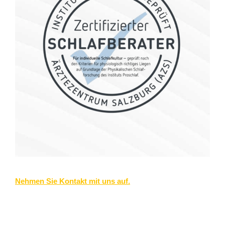
Nehmen Sie Kontakt mit uns auf.