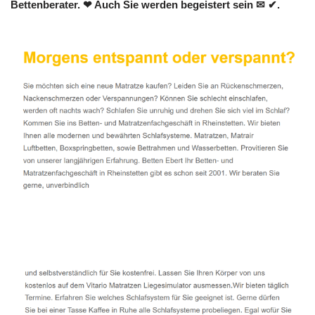
Bettenberater. ❤ Auch Sie werden begeistert sein ✉ ✔.