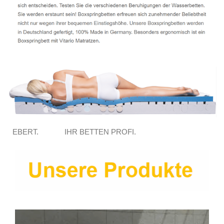
EBERT.
IHR BETTEN PROFI.