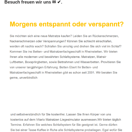
Besuch freuen wir uns ✉ ✔.