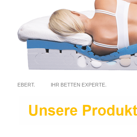
EBERT.
IHR BETTEN EXPERTE.