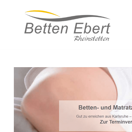
Zum
Inhalt
springen