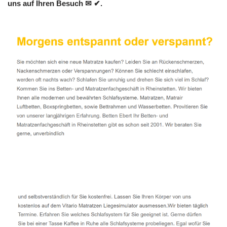
uns auf Ihren Besuch ✉ ✔.