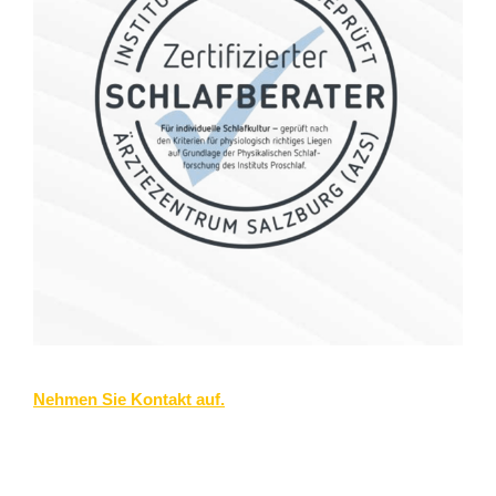
Nehmen Sie Kontakt auf.