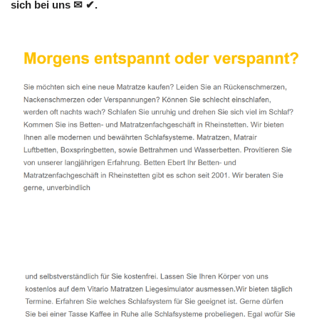
sich bei uns ✉ ✔.