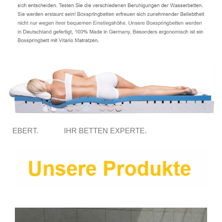
EBERT.
IHR BETTEN EXPERTE.