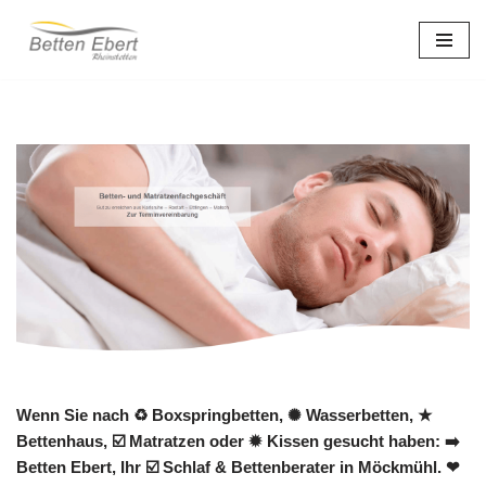
Zum
Inhalt
springen
Wenn Sie nach ♻ Boxspringbetten, ✺ Wasserbetten, ★
Bettenhaus, ☑️ Matratzen oder ✹ Kissen gesucht haben: ➡️
Betten Ebert, Ihr ☑️ Schlaf & Bettenberater in Möckmühl. ❤