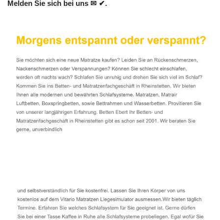
Melden Sie sich bei uns ✉ ✔.