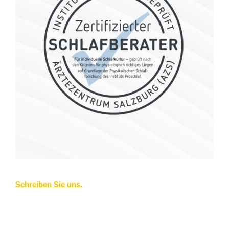
Schreiben Sie uns.