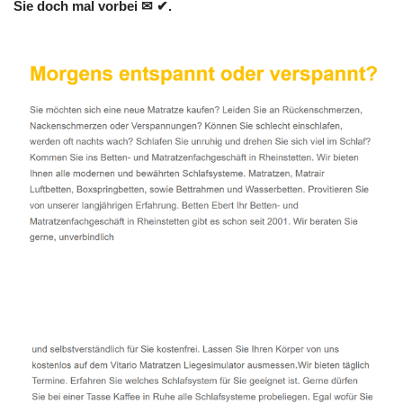
Sie doch mal vorbei ✉ ✔.