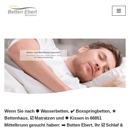
Zum
Inhalt
springen
Wenn Sie nach ✺ Wasserbetten, ✔️ Boxspringbetten, ★
Bettenhaus, ☑️ Matratzen und ✹ Kissen in 66851
Mittelbrunn gesucht haben: ➡️ Betten Ebert, Ihr ☑️ Schlaf &