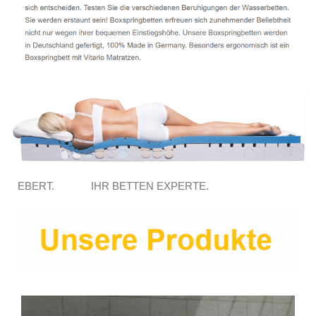
EBERT.
IHR BETTEN EXPERTE.