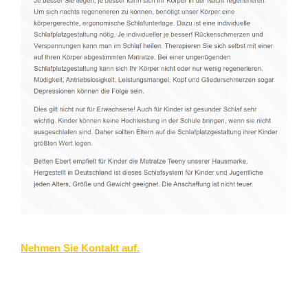
Nehmen Sie Kontakt auf.