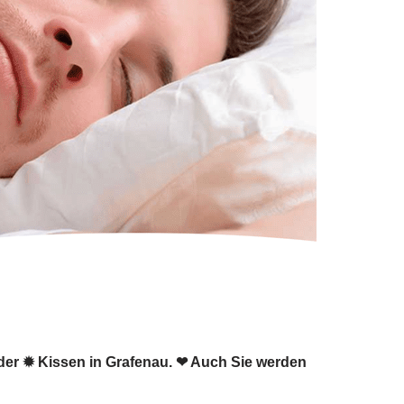
 oder ✹ Kissen in Grafenau. ❤ Auch Sie werden