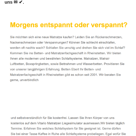
uns ✉ ✔.