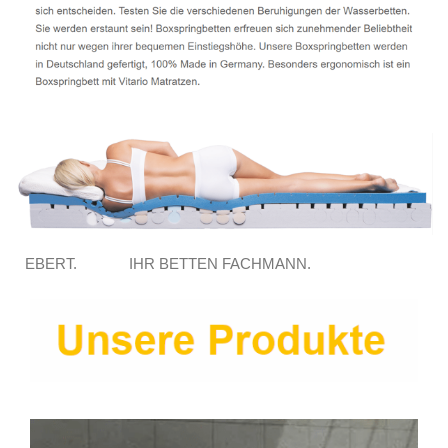
EBERT.
IHR BETTEN FACHMANN.