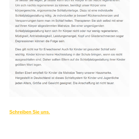
Schreiben Sie uns.