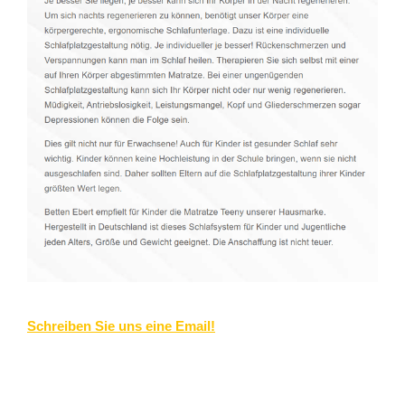
Schreiben Sie uns eine Email!