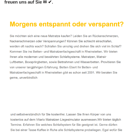
freuen uns auf Sie ✉ ✔.