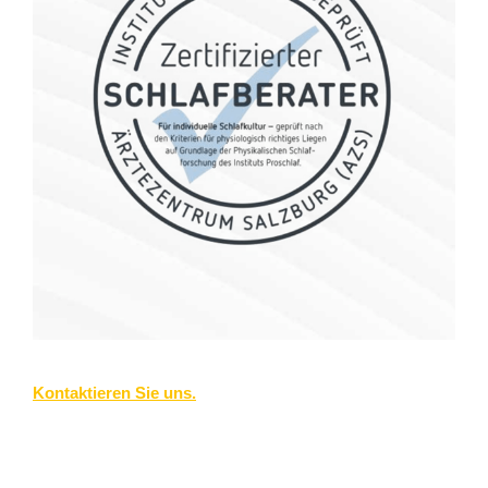
Kontaktieren Sie uns.