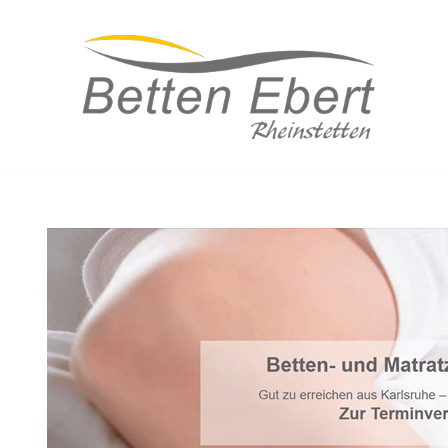
Zum
Inhalt
springen