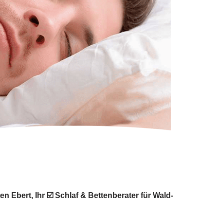
 Ebert, Ihr ☑️ Schlaf & Bettenberater für Wald-