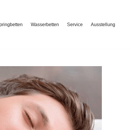
pringbetten
Wasserbetten
Service
Ausstellung