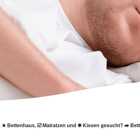
★ Bettenhaus, ☑️ Matratzen und ✹ Kissen gesucht? ➡️ Betten