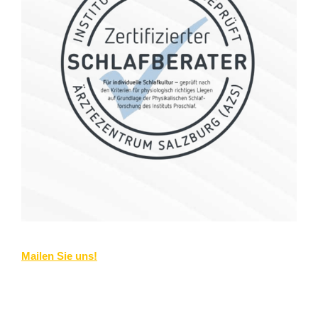
Mailen Sie uns!