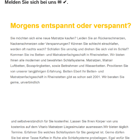
Melden Sie sich bei uns ✉ ✔.