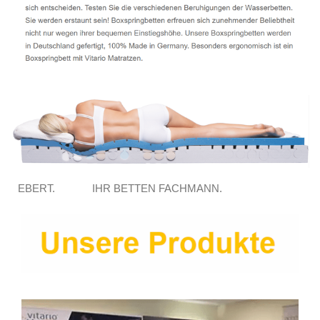
EBERT.
IHR BETTEN FACHMANN.