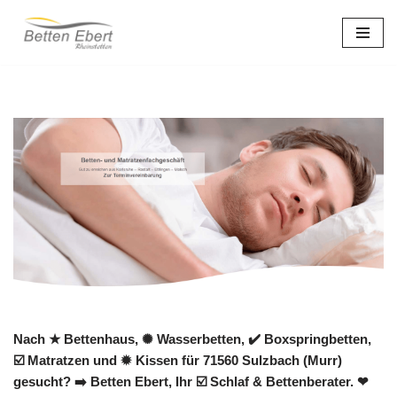
Zum
Inhalt
springen
Nach ★ Bettenhaus, ✺ Wasserbetten, ✔️ Boxspringbetten,
☑️ Matratzen und ✹ Kissen für 71560 Sulzbach (Murr)
gesucht? ➡️ Betten Ebert, Ihr ☑️ Schlaf & Bettenberater. ❤