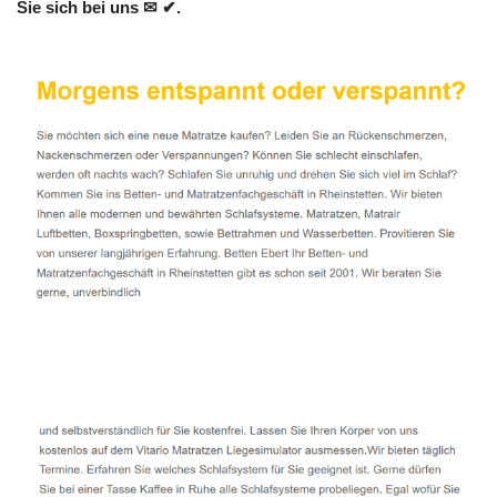
Sie sich bei uns ✉ ✔.