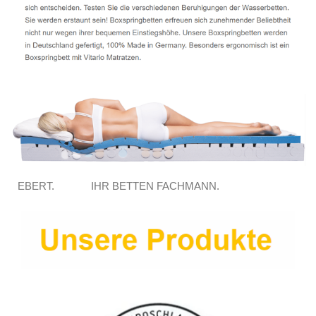
EBERT.
IHR BETTEN FACHMANN.