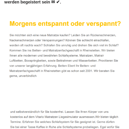
werden begeistert sein ✉ ✔.