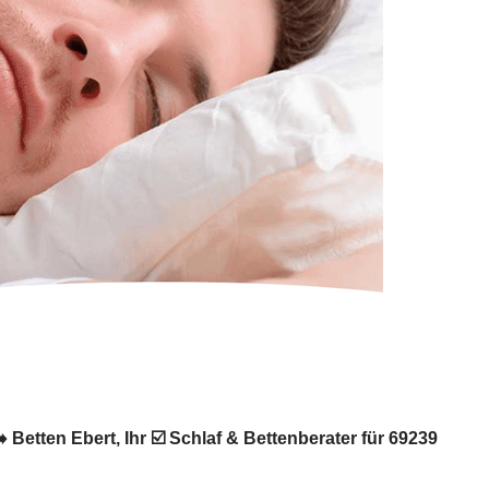
etten Ebert, Ihr ☑️ Schlaf & Bettenberater für 69239