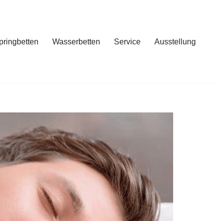
pringbetten
Wasserbetten
Service
Ausstellung