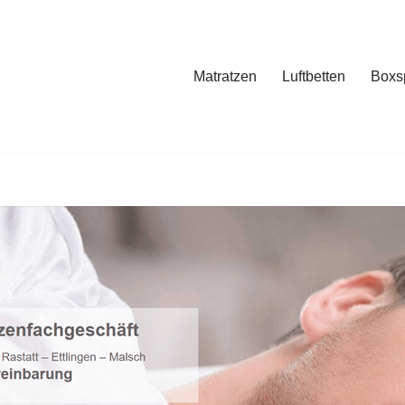
Matratzen
Luftbetten
Boxs