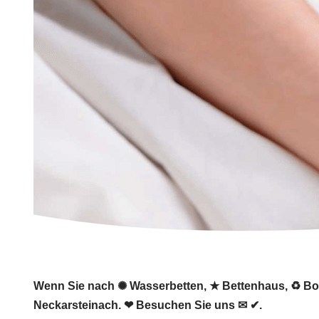
Wenn Sie nach ✺ Wasserbetten, ★ Bettenhaus, ♻ Boxsp
Neckarsteinach. ❤ Besuchen Sie uns ✉ ✔.