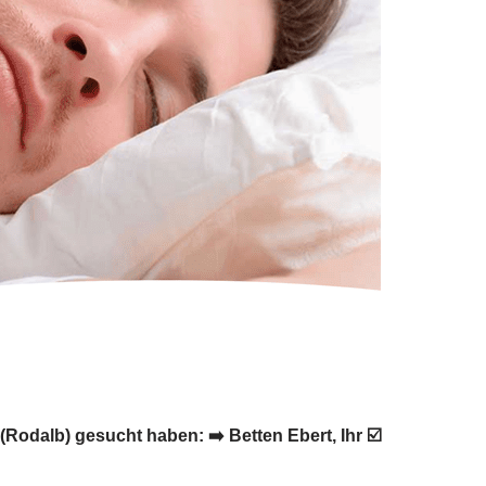
Rodalb) gesucht haben: ➡️ Betten Ebert, Ihr ☑️