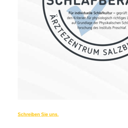
Schreiben Sie uns.