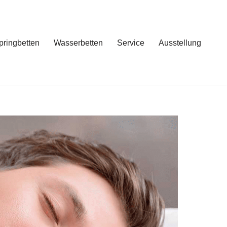
pringbetten
Wasserbetten
Service
Ausstellung