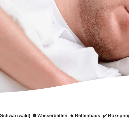
hr (Schwarzwald). ✺ Wasserbetten, ★ Bettenhaus, ✔️ Boxsprin