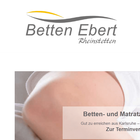
Zum
Inhalt
springen