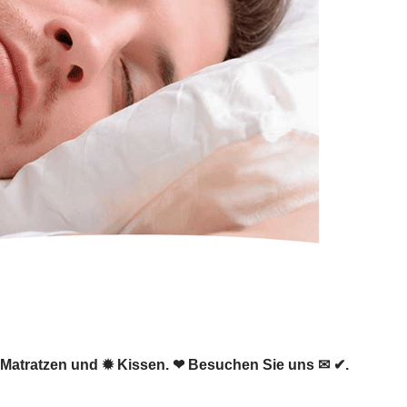
☑️ Matratzen und ✹ Kissen. ❤ Besuchen Sie uns ✉ ✔.