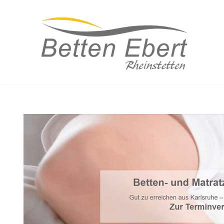
Zum
Inhalt
springen