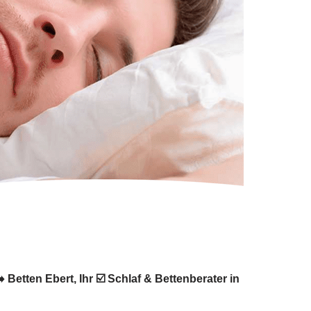
etten Ebert, Ihr ☑️ Schlaf & Bettenberater in