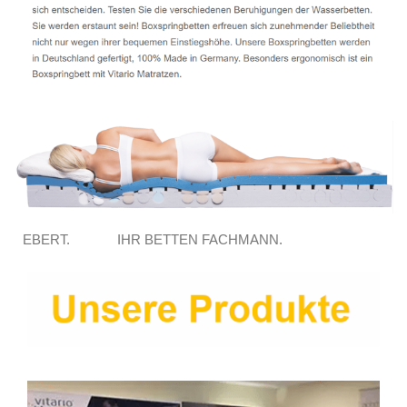
EBERT.
IHR BETTEN FACHMANN.