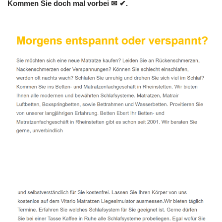
Kommen Sie doch mal vorbei ✉ ✔.