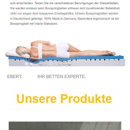
EBERT.
IHR BETTEN EXPERTE.