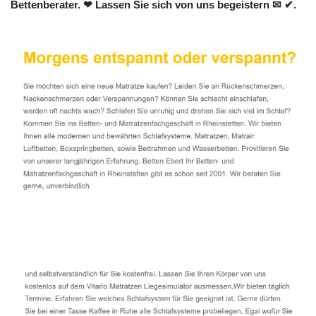
Bettenberater. ❤ Lassen Sie sich von uns begeistern ✉ ✔.