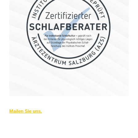
Mailen Sie uns.