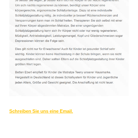
Schreiben Sie uns eine Email.