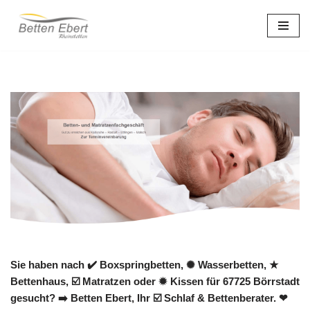
Zum
Inhalt
springen
Sie haben nach ✔️ Boxspringbetten, ✺ Wasserbetten, ★
Bettenhaus, ☑️ Matratzen oder ✹ Kissen für 67725 Börrstadt
gesucht? ➡️ Betten Ebert, Ihr ☑️ Schlaf & Bettenberater. ❤